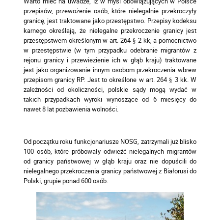
Warto mieć na uwadze, iż w myśl obowiązujących w Polsce
przepisów, przewożenie osób, które nielegalnie przekroczyły
granicę, jest traktowane jako przestępstwo. Przepisy kodeksu
karnego określają, że nielegalne przekroczenie granicy jest
przestępstwem określonym w art. 264 § 2 kk, a pomocnictwo
w przestępstwie (w tym przypadku odebranie migrantów z
rejonu granicy i przewiezienie ich w głąb kraju) traktowane
jest jako organizowanie innym osobom przekroczenia wbrew
przepisom granicy RP. Jest to określone w art. 264 § 3 kk. W
zależności od okoliczności, polskie sądy mogą wydać w
takich przypadkach wyroki wynoszące od 6 miesięcy do
nawet 8 lat pozbawienia wolności.
Od początku roku funkcjonariusze NOSG, zatrzymali już blisko
100 osób, które próbowały odwieźć nielegalnych migrantów
od granicy państwowej w głąb kraju oraz nie dopuścili do
nielegalnego przekroczenia granicy państwowej z Białorusi do
Polski, grupie ponad 600 osób.