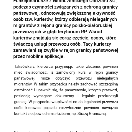
Funkcjonariusze z Nadbużańskiego Oddziału SG,
podczas czynności związanych z ochroną granicy
państwowej, odnotowują zwiększoną aktywność
osób tzw. kurierów, którzy odbierają nielegalnych
migrantów z rejonu granicy polsko-białoruskiej i
przewożą ich w głąb terytorium RP. Wśród
kurierów znajdują się coraz częściej osoby, które
świadczą usługi przewozu osób. Tacy kurierzy
zamawiani są zwykle w rejon granicy państwowej
przez mobilne aplikacje.
Taksówkarz, kierowca przyjmując takie zlecenie, powinien
mieć świadomość, iż zamówiony kurs w rejon granicy
państwowej, może dotyczyć przewozu nielegalnych
migrantów. W takim przypadku należy zachować szczególną
ostrożność i upewnić się, że pasażerowie, których przewozi,
posiadają wymagane dokumenty i legalnie przekroczyli
granicę. W przypadku wątpliwości co do legalności przewozu
osób kierowca pojazdu niezwłocznie powinien nawiązać
kontakt z odpowiednimi służbami, np. Strażą Graniczną.