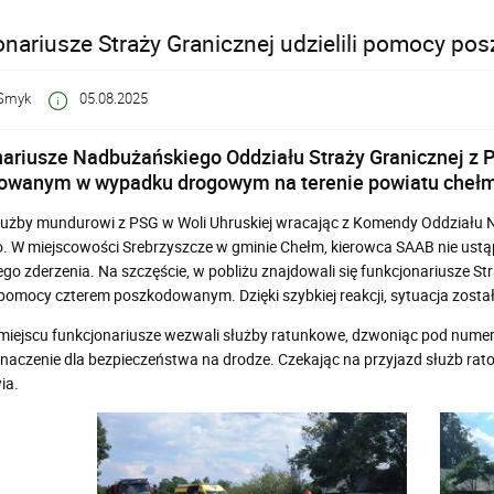
onariusze Straży Granicznej udzielili pomocy
Smyk
05.08.2025
ariusze Nadbużańskiego Oddziału Straży Granicznej z P
owanym w wypadku drogowym na terenie powiatu chełm
użby mundurowi z PSG w Woli Uhruskiej wracając z Komendy Oddziału N
 W miejscowości Srebrzyszcze w gminie Chełm, kierowca SAAB nie ustą
go zderzenia. Na szczęście, w pobliżu znajdowali się funkcjonariusze Str
 pomocy czterem poszkodowanym. Dzięki szybkiej reakcji, sytuacja zos
miejscu funkcjonariusze wezwali służby ratunkowe, dzwoniąc pod numer 
naczenie dla bezpieczeństwa na drodze. Czekając na przyjazd służb rat
ia.