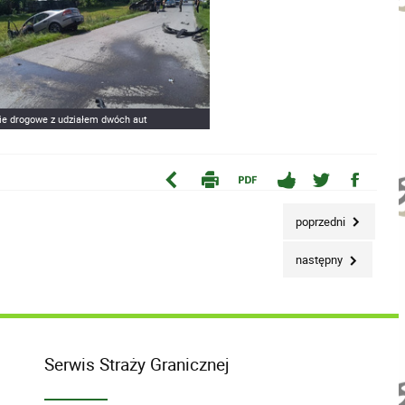
ie drogowe z udziałem dwóch aut
poprzedni
następny
Serwis Straży Granicznej