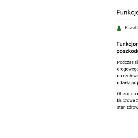
Funkcj
Paweł 
Funkcjon
poszkod
Podczas sł
drogowego.
do czołowe
udzielając
Obecni na 
kluczowe z
stan zdrow