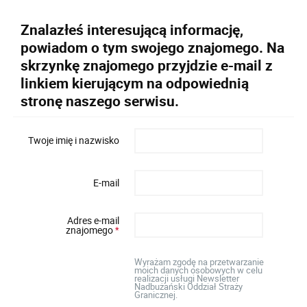
Znalazłeś interesującą informację,
powiadom o tym swojego znajomego. Na
skrzynkę znajomego przyjdzie e-mail z
linkiem kierującym na odpowiednią
stronę naszego serwisu.
Twoje imię i nazwisko
E-mail
Adres e-mail
znajomego
*
Wyrażam zgodę na przetwarzanie
moich danych osobowych w celu
realizacji usługi Newsletter
Nadbużański Oddział Straży
Granicznej.