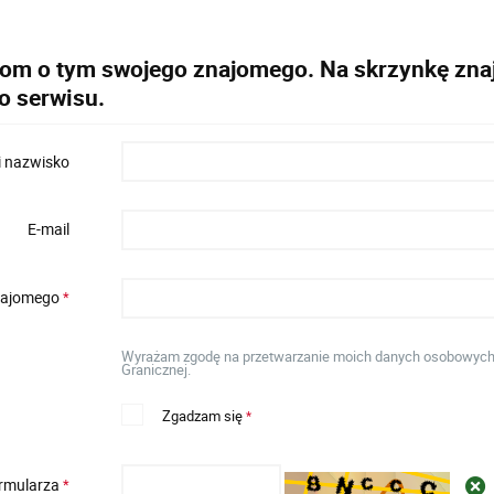
dom o tym swojego znajomego. Na skrzynkę znaj
o serwisu.
i nazwisko
E-mail
znajomego
*
Wyrażam zgodę na przetwarzanie moich danych osobowych w 
Granicznej.
Zgadzam się
*
ormularza
*