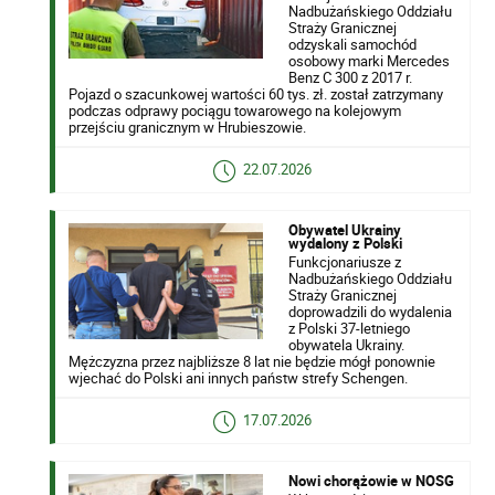
Nadbużańskiego Oddziału
Straży Granicznej
odzyskali samochód
osobowy marki Mercedes
Benz C 300 z 2017 r.
Pojazd o szacunkowej wartości 60 tys. zł. został zatrzymany
podczas odprawy pociągu towarowego na kolejowym
przejściu granicznym w Hrubieszowie.
22.07.2026
Obywatel Ukrainy
wydalony z Polski
Funkcjonariusze z
Nadbużańskiego Oddziału
Straży Granicznej
doprowadzili do wydalenia
z Polski 37-letniego
obywatela Ukrainy.
Mężczyzna przez najbliższe 8 lat nie będzie mógł ponownie
wjechać do Polski ani innych państw strefy Schengen.
17.07.2026
Nowi chorążowie w NOSG