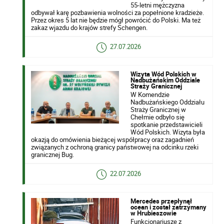
55-letni mężczyzna
odbywał karę pozbawienia wolności za popełnione kradzieże.
Przez okres 5 lat nie będzie mógł powrócić do Polski. Ma też
zakaz wjazdu do krajów strefy Schengen.
27.07.2026
Wizyta Wód Polskich w
Nadbużańskim Oddziale
Straży Granicznej
W Komendzie
Nadbużańskiego Oddziału
Straży Granicznej w
Chełmie odbyło się
spotkanie przedstawicieli
Wód Polskich. Wizyta była
okazją do omówienia bieżącej współpracy oraz zagadnień
związanych z ochroną granicy państwowej na odcinku rzeki
granicznej Bug.
22.07.2026
Mercedes przepłynął
ocean i został zatrzymany
w Hrubieszowie
Funkcjonariusze z