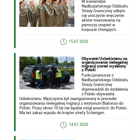
W komendzie
Nadbużańskiego Oddziału
Straży Granicznej odbyło
się uroczyste wręczenie
aktów mianowania na
pierwszy stopień w
korpusie chorążych.
15.07.2026
Obywatel Uzbekistanu za
organizowanie nielegalnej
migracji został wydalony
z Polski
Funkcjonariusze z
Nadbużańskiego Oddziału
Straży Granicznej
doprowadzili do wydalenia
z Polski obywatela
Uzbekistanu. Mężczyzna był zaangażowany w proceder
organizowania nielegalnej migracji z terytorium Białorusi do
Polski. Przez okres 10 lat nie będzie mógł powrócić do Polski.
Ma też zakaz wjazdu do krajów strefy Schengen.
14.07.2026