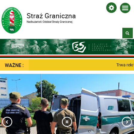
Straż Graniczna
Nadbużański Oddział Straży Granicznej
WAŻNE :
Trwa rekru