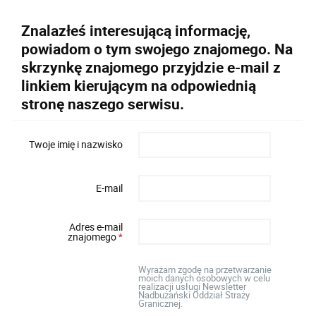
Znalazłeś interesującą informację,
powiadom o tym swojego znajomego. Na
skrzynkę znajomego przyjdzie e-mail z
linkiem kierującym na odpowiednią
stronę naszego serwisu.
Twoje imię i nazwisko
E-mail
Adres e-mail
znajomego
*
Wyrażam zgodę na przetwarzanie
moich danych osobowych w celu
realizacji usługi Newsletter
Nadbużański Oddział Straży
Granicznej.