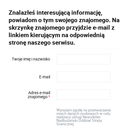
Znalazłeś interesującą informację,
powiadom o tym swojego znajomego. Na
skrzynkę znajomego przyjdzie e-mail z
linkiem kierującym na odpowiednią
stronę naszego serwisu.
Twoje imię i nazwisko
E-mail
Adres e-mail
znajomego
*
Wyrażam zgodę na przetwarzanie
moich danych osobowych w celu
realizacji usługi Newsletter
Nadbużański Oddział Straży
Granicznej.