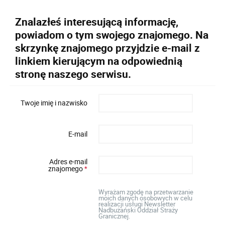
Znalazłeś interesującą informację,
powiadom o tym swojego znajomego. Na
skrzynkę znajomego przyjdzie e-mail z
linkiem kierującym na odpowiednią
stronę naszego serwisu.
Twoje imię i nazwisko
E-mail
Adres e-mail
znajomego
*
Wyrażam zgodę na przetwarzanie
moich danych osobowych w celu
realizacji usługi Newsletter
Nadbużański Oddział Straży
Granicznej.