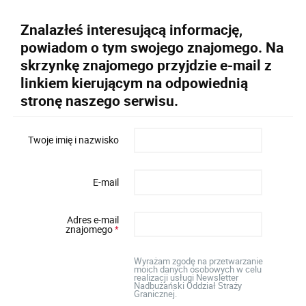
Znalazłeś interesującą informację,
powiadom o tym swojego znajomego. Na
skrzynkę znajomego przyjdzie e-mail z
linkiem kierującym na odpowiednią
stronę naszego serwisu.
Twoje imię i nazwisko
E-mail
Adres e-mail
znajomego
*
Wyrażam zgodę na przetwarzanie
moich danych osobowych w celu
realizacji usługi Newsletter
Nadbużański Oddział Straży
Granicznej.