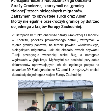
Funkcjonariusze z Nadbużańskiego Oddziału
Straży Granicznej, zatrzymali na „granicy
zielonej” trzech nielegalnych migrantów.
Zatrzymani to obywatele Turcji oraz Albanii,
którzy nielegalnie przekroczyli granicę by dotrzeć
do jednego z krajów Europy Zachodniej.
28 listopada br. funkcjonariusze Straży Granicznej z Placówki
w Zbereżu, podczas prowadzonego patrolu, zatrzymali w
rejonie granicy państwa, na terenie powiatu włodawskiego,
nielegalnych migrantów. Jak się okazało dwóch obywateli
Turcji przepłynęło wcześniej rzekę Bug, a następnie
wędrowało w głąb kraju. Mężczyźni nie posiadali przy sobie
dokumentów uprawniających ich do legalnego pobytu na
terytorium RP. Funkcjonariusze SG ustalili, iż mężczyźni chcieli
dostać się do jednego z krajów Europy Zachodniej.