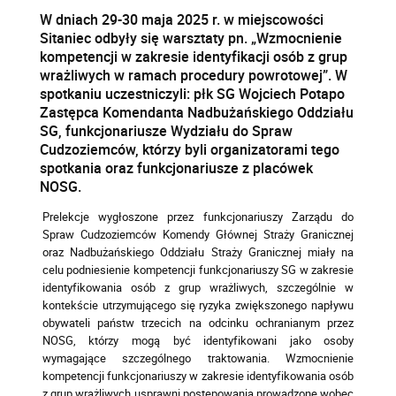
W dniach 29-30 maja 2025 r. w miejscowości
Sitaniec odbyły się warsztaty pn. „Wzmocnienie
kompetencji w zakresie identyfikacji osób z grup
wrażliwych w ramach procedury powrotowej”. W
spotkaniu uczestniczyli: płk SG Wojciech Potapo
Zastępca Komendanta Nadbużańskiego Oddziału
SG, funkcjonariusze Wydziału do Spraw
Cudzoziemców, którzy byli organizatorami tego
spotkania oraz funkcjonariusze z placówek
NOSG.
Prelekcje wygłoszone przez funkcjonariuszy Zarządu do
Spraw Cudzoziemców Komendy Głównej Straży Granicznej
oraz Nadbużańskiego Oddziału Straży Granicznej miały na
celu podniesienie kompetencji funkcjonariuszy SG w zakresie
identyfikowania osób z grup wrażliwych, szczególnie w
kontekście utrzymującego się ryzyka zwiększonego napływu
obywateli państw trzecich na odcinku ochranianym przez
NOSG, którzy mogą być identyfikowani jako osoby
wymagające szczególnego traktowania. Wzmocnienie
kompetencji funkcjonariuszy w zakresie identyfikowania osób
z grup wrażliwych usprawni postępowania prowadzone wobec