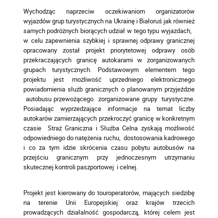
Wychodząc naprzeciw oczekiwaniom organizatorów
wyjazdów grup turystycznych na Ukrainę i Białoruś jak również
samych podróżnych biorących udział w tego typu wyjazdach,
w celu zapewnienia szybkiej i sprawnej odprawy granicznej
opracowany został projekt priorytetowej odprawy osób
przekraczających granicę autokarami w zorganizowanych
grupach turystycznych. Podstawowym elementem tego
projektu jest możliwość uprzedniego elektronicznego
powiadomienia służb granicznych o planowanym przyjeździe
autobusu przewożącego zorganizowane grupy turystyczne.
Posiadając wyprzedzające informacje na temat liczby
autokarów zamierzających przekroczyć granicę w konkretnym
czasie Straż Graniczna i Służba Celna zyskają możliwość
odpowiedniego do natężenia ruchu, dostosowania kadrowego
i co za tym idzie skrócenia czasu pobytu autobusów na
przejściu granicznym przy jednoczesnym utrzymaniu
skutecznej kontroli paszportowej i celnej.
Projekt jest kierowany do touroperatorów, mających siedzibę
na terenie Unii Europejskiej oraz krajów trzecich
prowadzących działalność gospodarczą, której celem jest