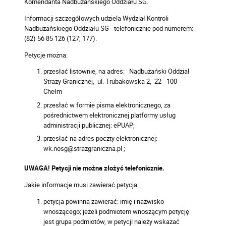
Komendanta Nadbużańskiego Oddziału SG.
Informacji szczegółowych udziela Wydział Kontroli
Nadbużańskiego Oddziału SG - telefonicznie pod numerem:
(82) 56 85 126 (127; 177).
Petycje można:
przesłać listownie, na adres: Nadbużański Oddział
Straży Granicznej, ul. Trubakowska 2, 22 - 100
Chełm
przesłać w formie pisma elektronicznego, za
pośrednictwem elektronicznej platformy usług
administracji publicznej: ePUAP;
przesłać na adres poczty elektronicznej:
wk.nosg@strazgraniczna.pl ;
UWAGA! Petycji nie można złożyć telefonicznie.
Jakie informacje musi zawierać petycja:
petycja powinna zawierać: imię i nazwisko
wnoszącego; jeżeli podmiotem wnoszącym petycję
jest grupa podmiotów, w petycji należy wskazać