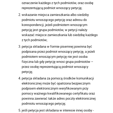
oznaczenie każdego z tych podmiotów, oraz osobę
reprezentującą podmiot wnoszący petycję;
wskazanie miejsca zamieszkania albo siedziby
podmiotu wnoszącego petycję oraz adresu do
korespondencji, jeżeli podmiotem wnoszącym
petycję jest grupa podmiotów, w petycji należy
wskazać miejsce zamieszkania lub siedzibę każdego
z tych podmiotów;
petycja składana w formie pisemnej powinna być
podpisana przez podmiot wnoszący petycję, a jeżeli
podmiotem wnoszącym petycję nie jest osoba
fizyczna lub gdy petycję wnosi grupa podmiotów –
przez osobę reprezentującą podmiot wnoszący
petycję;
petycja składana za pomocą środków komunikacji
elektronicznej może być opatrzona bezpiecznym
podpisem elektronicznym weryfikowanym przy
pomocy ważnego kwalifikowanego certyfikatu oraz
powinna zawierać także adres poczty elektronicznej
podmiotu wnoszącego petycję;
jeśli petycja jest składana w interesie innej osoby -