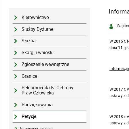
Informa
Kierownictwo
Wojcie
Służby Dyżurne
Służba
W 2015 r. 
dnia 11 lip
Skargi i wnioski
Zgłoszenie wewnętrzne
Informacja
Granice
Pełnomocnik ds. Ochrony
W 2017 r. 
Praw Człowieka
ustawy z dn
Podziękowania
Petycje
W 2018 r. 
ustawy z dn
Informacja zbiorcza