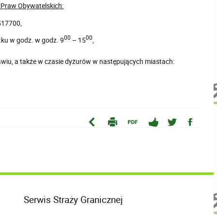
 Praw Obywatelskich:
5517700,
00
00
tku w godz. w godz. 9
– 15
,
iu, a także w czasie dyżurów w następujących miastach:
Serwis Straży Granicznej