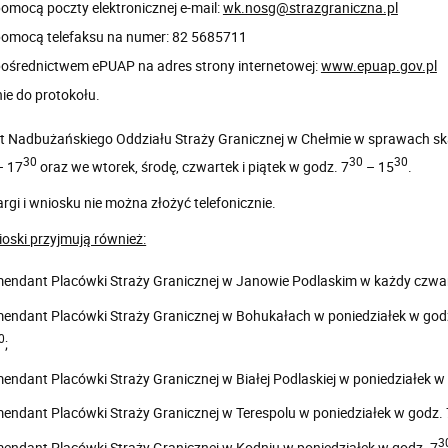
pomocą poczty elektronicznej e-mail:
wk.nosg@strazgraniczna.pl
pomocą telefaksu na numer: 82 5685711
pośrednictwem ePUAP na adres strony internetowej:
www.epuap.gov.pl
ie do protokołu.
Nadbużańskiego Oddziału Straży Granicznej w Chełmie w sprawach skar
30
30
30
 17
oraz we wtorek, środę, czwartek i piątek w godz. 7
– 15
.
rgi i wniosku nie można złożyć telefonicznie.
ioski przyjmują również:
endant Placówki Straży Granicznej w Janowie Podlaskim w każdy czwar
endant Placówki Straży Granicznej w Bohukałach w poniedziałek w god
0
;
endant Placówki Straży Granicznej w Białej Podlaskiej w poniedziałek w
endant Placówki Straży Granicznej w Terespolu w poniedziałek w godz. 
3
endant Placówki Straży Granicznej w Kodniu w poniedziałek w godz. 7