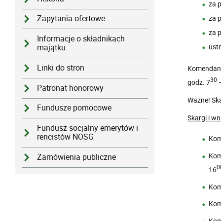
za 
za 
Zapytania ofertowe
za 
Informacje o składnikach
ustn
majątku
Linki do stron
Komendant 
30
godz. 7
–
Patronat honorowy
Ważne! Ska
Fundusze pomocowe
Skargi i wn
Fundusz socjalny emerytów i
rencistów NOSG
Kom
Kom
Zamówienia publiczne
0
16
Kom
Kom
Kom