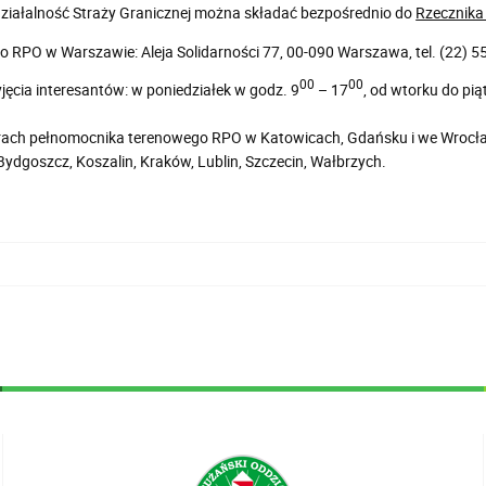
działalność Straży Granicznej można składać bezpośrednio do
Rzecznika
ro RPO w Warszawie: Aleja Solidarności 77, 00-090 Warszawa, tel. (22) 
00
00
yjęcia interesantów: w poniedziałek w godz. 9
– 17
, od wtorku do pią
rach pełnomocnika terenowego RPO w Katowicach, Gdańsku i we Wrocław
 Bydgoszcz, Koszalin, Kraków, Lublin, Szczecin, Wałbrzych.