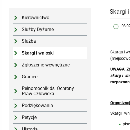
Skargi 
Kierownictwo
03.0
Służby Dyżurne
Służba
Skarga i w
Skargi i wnioski
(miejscowo
Zgłoszenie wewnętrzne
UWAGA! Zgo
skarg i w
Granice
rozpoznan
Pełnomocnik ds. Ochrony
Praw Człowieka
Organizac
Podziękowania
Skargi i w
Petycje
pis
Historia