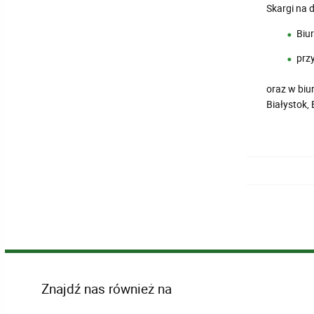
Skargi na 
Biu
prz
oraz w biu
Białystok,
Znajdź nas również na