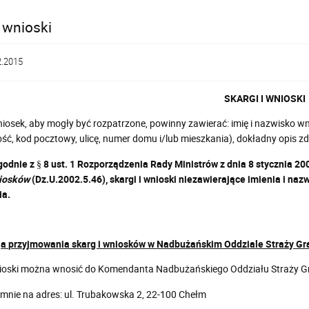
i wnioski
2.2015
SKARGI I WNIOSKI
niosek, aby mogły być rozpatrzone, powinny zawierać: imię i nazwisko 
ść, kod pocztowy, ulicę, numer domu i/lub mieszkania), dokładny opis z
dnie z § 8 ust. 1 Rozporządzenia Rady Ministrów z dnia 8 stycznia 200
niosków
(Dz.U.2002.5.46), skargi i wnioski niezawierające imienia i na
ia.
ja przyjmowania skarg i wniosków w Nadbużańskim Oddziale Straży Gr
nioski można wnosić do Komendanta Nadbużańskiego Oddziału Straży Gr
emnie na adres: ul. Trubakowska 2, 22-100 Chełm