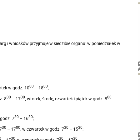
g i wniosków przyjmuje w siedzibie organu: w poniedziałek w
00
00
tek w godz. 10
– 18
;
00
00
00
z. 8
– 17
, wtorek, środę, czwartek i piątek w godz. 8
–
30
30
 godz. 7
– 16
;
30
00
30
30
7
– 17
, w czwartek w godz. 7
– 15
;
0
30
30
30
– 15
, w czwartek w godz. 7
– 17
;