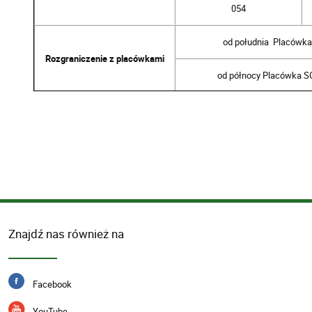
054
od południa
Placówk
Rozgraniczenie z placówkami
od północy Placówka S
22-220 Hanna,
Dołhobrody 58a
83 379 94 00
Kontakt
83 379 94 05
adres poczty elektronicznej:
dolhobrody@strazgraniczna.pl
Znajdź nas również na
Facebook
YouTube