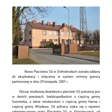
Nowa Placówka SG w Dołhobrodach została oddana
do eksploatacji i włączona w system ochrony granicy
państwowej w dniu 29 listopada 2001 r.
Obszar służbowej działalności placówki SG położony jest
w dwóch powiatach: bialskopodlaskim z częścią gminy
Sosnówka, a także włodawskim z częścią gminy Hanna i
częścią gminy Włodawa. Od północy styka się z rejonem
zabezpieczanym przez Placówkę SG w Sławatyczach, od