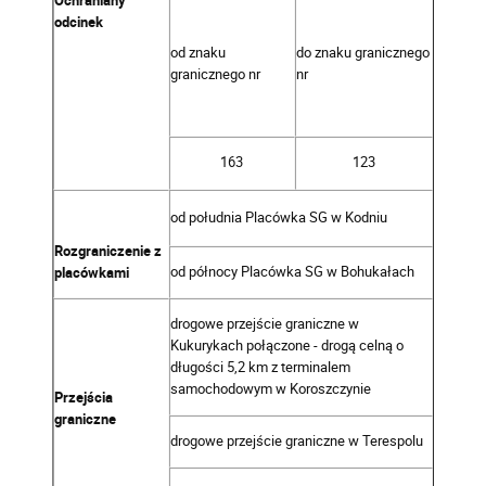
odcinek
od znaku
do znaku granicznego
granicznego nr
nr
163
123
od południa Placówka SG w Kodniu
Rozgraniczenie z
od północy Placówka SG w Bohukałach
placówkami
drogowe przejście graniczne w
Kukurykach połączone - drogą celną o
długości 5,2 km z terminalem
samochodowym w Koroszczynie
Przejścia
graniczne
drogowe przejście graniczne w Terespolu