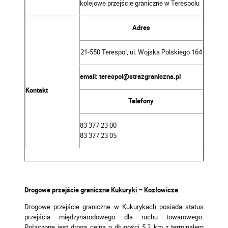
kolejowe przejście graniczne w Terespolu
Adres
21-550 Terespol, ul. Wojska Polskiego 164
email: terespol@strazgraniczna.pl
Kontakt
Telefony
83 377 23 00
83 377 23 05
Drogowe przejście graniczne Kukuryki – Kozłowicze
.
Drogowe przejście graniczne w Kukurykach posiada status
przejścia międzynarodowego dla ruchu towarowego.
Połączone jest drogą celną o długości 5,2 km z terminalem