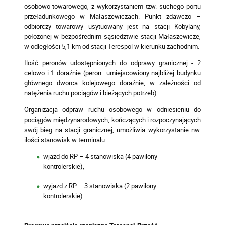
osobowo-towarowego, z wykorzystaniem tzw. suchego portu
przeładunkowego w Małaszewiczach. Punkt zdawczo –
odbiorczy towarowy usytuowany jest na stacji Kobylany,
położonej w bezpośrednim sąsiedztwie stacji Małaszewicze,
w odległości 5,1 km od stacji Terespol w kierunku zachodnim.
Ilość peronów udostępnionych do odprawy granicznej - 2
celowo i 1 doraźnie (peron umiejscowiony najbliżej budynku
głównego dworca kolejowego doraźnie, w zależności od
natężenia ruchu pociągów i bieżących potrzeb).
Organizacja odpraw ruchu osobowego w odniesieniu do
pociągów międzynarodowych, kończących i rozpoczynających
swój bieg na stacji granicznej, umożliwia wykorzystanie nw.
ilości stanowisk w terminalu:
wjazd do RP – 4 stanowiska (4 pawilony
kontrolerskie),
wyjazd z RP – 3 stanowiska (2 pawilony
kontrolerskie).