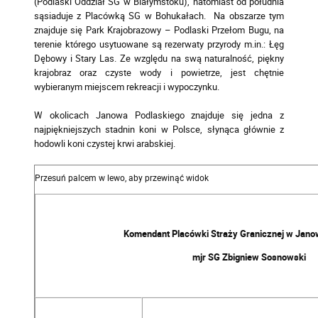
(Podlaski Oddział SG w Białymstoku), natomiast od południa
sąsiaduje z Placówką SG w Bohukałach. Na obszarze tym
znajduje się Park Krajobrazowy – Podlaski Przełom Bugu, na
terenie którego usytuowane są rezerwaty przyrody m.in.: Łęg
Dębowy i Stary Las. Ze względu na swą naturalność, piękny
krajobraz oraz czyste wody i powietrze, jest chętnie
wybieranym miejscem rekreacji i wypoczynku.
W okolicach Janowa Podlaskiego znajduje się jedna z
najpiękniejszych stadnin koni w Polsce, słynąca głównie z
hodowli koni czystej krwi arabskiej.
Komendant Placówki Straży Granicznej w Jano
mjr SG Zbigniew Sosnowski