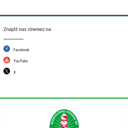
email:
sdo.janowpodlaski@strazgraniczna
Kontakt
Telefon
Znajdź nas również na
83 341 62
83 341 62
Facebook
YouTube
X