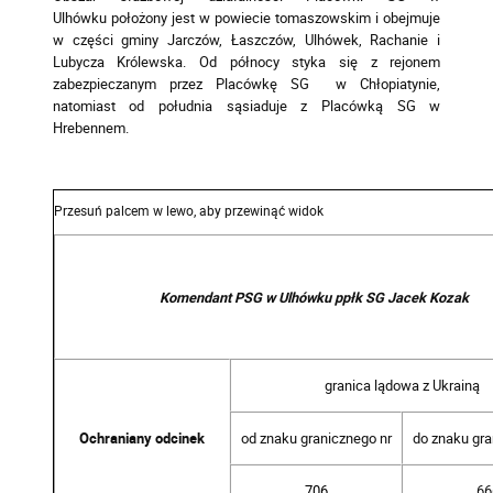
Ulhówku położony jest w powiecie tomaszowskim i obejmuje
w części gminy Jarczów, Łaszczów, Ulhówek, Rachanie i
Lubycza Królewska. Od północy styka się z rejonem
zabezpieczanym przez Placówkę SG w Chłopiatynie,
natomiast od południa sąsiaduje z Placówką SG w
Hrebennem.
Komendant PSG w Ulhówku ppłk SG Jacek Kozak
granica lądowa z Ukrainą
Ochraniany odcinek
od znaku granicznego nr
do znaku gra
706
66