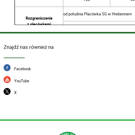
od południa Placówka SG w Hrebennem
Rozgraniczenie
z placówkami
od północy Placówka SG w Chłopiatynie
22-678 Ulhówek,
Znajdź nas również na
ul. Przemysłowa 5
Kontakt
84 65 10 700
Facebook
sdo.ulhowek@strazgraniczna.pl
YouTube
X