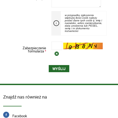
w przypadku zgłoszenia
większej ilości osób należy
podać dane tych osób tj. imię i
nazwisko, adres zamieszkania,
data urodzenia lub PESEL,
serię i nr dokumentu
tożsamości
Zabezpieczenie
formularza
*
Znajdź nas również na
Facebook