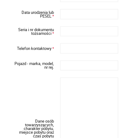
Data urodzenia lub
PESEL
*
Seria i nr dokumentu
tożsamości
*
Telefon kontaktowy
*
Pojazd - marka, model,
nr rej.
Dane osób
towarzyszących,
charakter pobytu,
miejsce pobytu oraz
czas pobytu