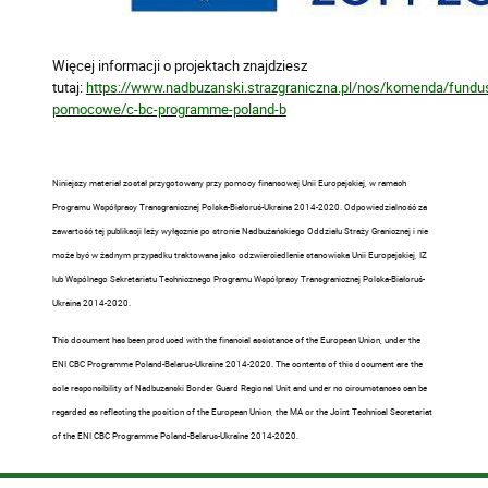
Więcej informacji o projektach znajdziesz
tutaj:
https://www.nadbuzanski.strazgraniczna.pl/nos/komenda/fundu
pomocowe/c-bc-programme-poland-b
Niniejszy materiał został przygotowany przy pomocy finansowej Unii Europejskiej, w ramach
Programu Współpracy Transgranicznej Polska-Białoruś-Ukraina 2014-2020. Odpowiedzialność za
zawartość tej publikacji leży wyłącznie po stronie Nadbużańskiego Oddziału Straży Granicznej i nie
może być w żadnym przypadku traktowana jako odzwierciedlenie stanowiska Unii Europejskiej, IZ
lub Wspólnego Sekretariatu Technicznego Programu Współpracy Transgranicznej Polska-Białoruś-
Ukraina 2014-2020.
This document has been produced with the financial assistance of the European Union, under the
ENI CBC Programme Poland-Belarus-Ukraine 2014-2020. The contents of this document are the
sole responsibility of Nadbuzanski Border Guard Regional Unit and under no circumstances can be
regarded as reflecting the position of the European Union, the MA or the Joint Technical Secretariat
of the ENI CBC Programme Poland-Belarus-Ukraine 2014-2020.